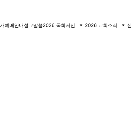
주일예배 10:30 am | 피셔스 주일예배 2 pm
개
예배안내
설교말씀
2026 목회서신
2026 교회소식
선
2015년 목회서신